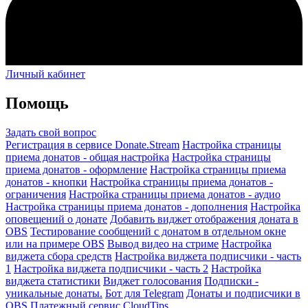
Личный кабинет
Помощь
Задать свой вопрос
Регистрация в сервисе Donate.Stream
Настройка страницы
приема донатов - общая настройка
Настройка страницы
приема донатов - оформление
Настройка страницы приема
донатов - кнопки
Настройка страницы приема донатов -
ограничения
Настройка страницы приема донатов - аудио
Настройка страницы приема донатов - дополнения
Настройка
оповещений о донате
Добавить виджет отображения доната в
OBS
Тестирование сообщений с донатом в отдельном окне
или на примере OBS
Вывод видео на стриме
Настройка
виджета сбора средств
Настройка виджета подписчики - часть
1
Настройка виджета подписчики - часть 2
Настройка
виджета статистики
Виджет голосования
Подписки -
уникальные донаты.
Бот для Telegram
Донаты и подписчики в
OBS
Платежный сервис CloudTips